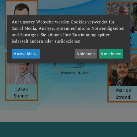
Auf unserer Webseite werden Cookies verwendet für
Social Media, Analyse, systemtechnische Notwendigkeiten
und Sonstiges. Sie können Ihre Zustimmung später
jederzeit ändern oder zurückziehen.
RUNDEN
Auswählen
...
Ablehnen
Annehmen
ERICHTE
STZEITEN