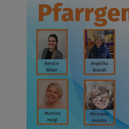
Passtoralas
Diakon Die
Diakon Ber
Pfarrsekret
Pfarrkanzle
Pfarrgemei
Pfarrkirche