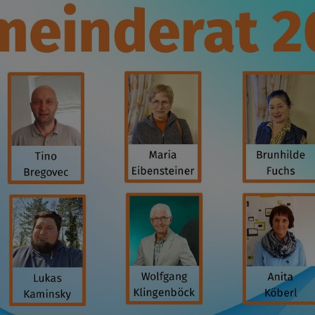
sistent Lukas Kaminsky
tmar Ramharter
nhard Neumeier
ärin Sylvia Brandhofer
i
nderat
nrat