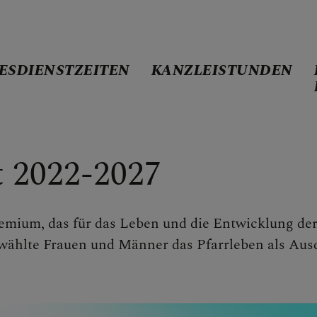
ESDIENSTZEITEN
KANZLEISTUNDEN
t 2022-2027
Mag. Mario Kietzer
remium, das für das Leben und die Entwicklung de
ins Antony
wählte Frauen und Männer das Pfarrleben als Aus
R. Franz Dammerer