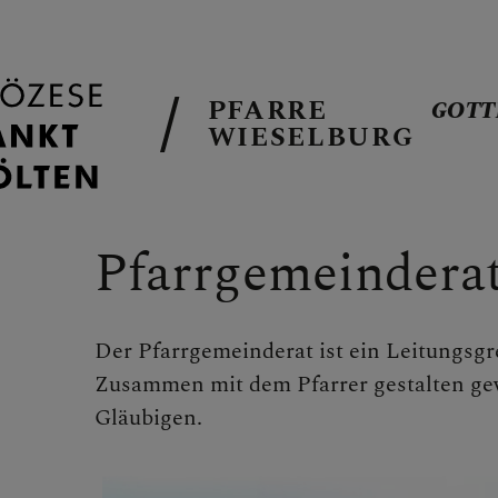
PFARRE
GOTT
WIESELBURG
PFARRTEAM
Pfarrgemeindera
Moderator 
Der Pfarrgemeinderat ist ein Leitungsg
Kaplan Job
Zusammen mit dem Pfarrer gestalten ge
Gläubigen.
Pfarrer i.