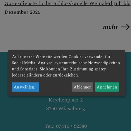
Gottesdienste in der Schlosskapelle Weinzierl Juli bis
AKTUELLE BERICHTE
Dezember 2026
mehr
GOTTESDIENSTZEITEN
Auf unserer Webseite werden Cookies verwendet für
KANZLEISTUNDEN
Social Media, Analyse, systemtechnische Notwendigkeiten
und Sonstiges. Sie können Ihre Zustimmung später
jederzeit ändern oder zurückziehen.
PFARRE
Auswählen
...
Ablehnen
Annehmen
Pfarre Wieselburg
PETZENKIRCHEN
Kirchenplatz 2
3250 Wieselburg
Tel.: 07416 / 52380